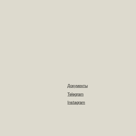
Документы
Telegram
Instagram
*Instagram-проект Meta Platforms Ins., деятельность
которой в России запрещена