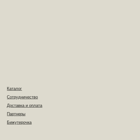
Каталог
k
Сотрудничество
Доставка и оплата
Партнеры
Бижутерочка
ИП Антонова А.В
ИНН 591405866584
ОГРН 325508100387276